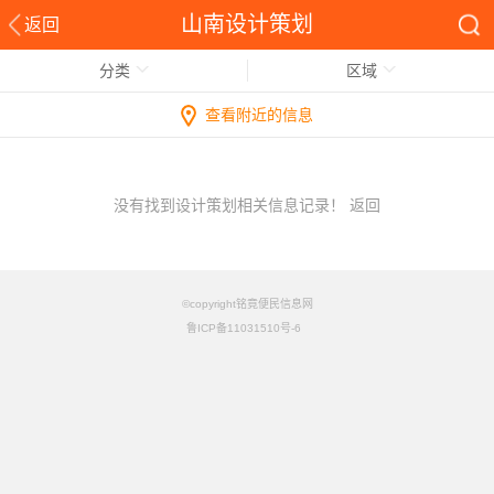
山南设计策划
返回
分类
区域
查看附近的信息
没有找到设计策划相关信息记录！
返回
©copyright铭竟便民信息网
鲁ICP备11031510号-6