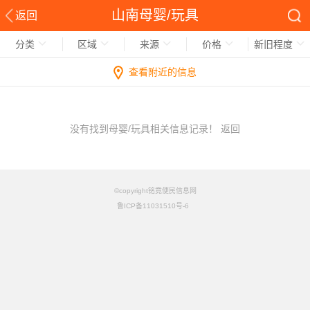
山南母婴/玩具
返回
分类
区域
来源
价格
新旧程度
查看附近的信息
没有找到母婴/玩具相关信息记录！
返回
©copyright铭竟便民信息网
鲁ICP备11031510号-6