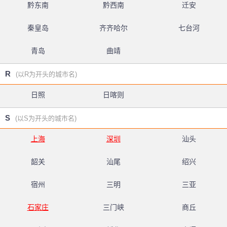
黔东南
黔西南
迁安
秦皇岛
齐齐哈尔
七台河
青岛
曲靖
R
(以R为开头的城市名)
日照
日喀则
S
(以S为开头的城市名)
上海
深圳
汕头
韶关
汕尾
绍兴
宿州
三明
三亚
石家庄
三门峡
商丘