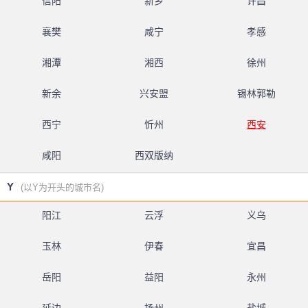
信阳
新乡
许昌
襄樊
咸宁
孝感
湘潭
湘西
徐州
新余
兴安盟
锡林郭勒
西宁
忻州
西安
咸阳
西双版纳
Y
(以Y为开头的城市名)
阳江
云浮
义乌
玉林
伊春
宜昌
岳阳
益阳
永州