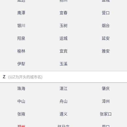
延边
扬州
盐城
鹰潭
宜春
营口
银川
玉树
烟台
阳泉
运城
延安
榆林
宜宾
雅安
伊犁
玉溪
Z
(以Z为开头的城市名)
珠海
湛江
肇庆
中山
舟山
漳州
张掖
遵义
张家口
郑州
驻马店
周口