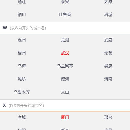
通辽
泰安
太原
铜川
吐鲁番
塔城
W
(以W为开头的城市名)
温州
芜湖
武威
梧州
武汉
无锡
乌海
乌兰察布
吴忠
潍坊
威海
渭南
乌鲁木齐
文山
X
(以X为开头的城市名)
宣城
厦门
邢台