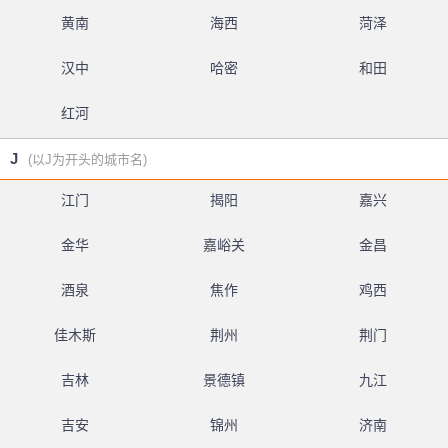
黄南
海西
菏泽
汉中
哈密
和田
红河
J
(以J为开头的城市名)
江门
揭阳
嘉兴
金华
嘉峪关
金昌
酒泉
焦作
鸡西
佳木斯
荆州
荆门
吉林
景德镇
九江
吉安
锦州
济南