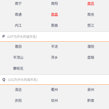
南宁
南阳
南京
南通
南昌
南充
内江
那曲
怒江
P
(以P为开头的城市名)
莆田
平凉
濮阳
平顶山
萍乡
盘锦
攀枝花
Q
(以Q为开头的城市名)
清远
衢州
泉州
庆阳
钦州
黔南