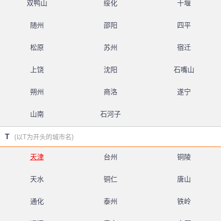
双鸭山
绥化
十堰
随州
邵阳
四平
松原
苏州
宿迁
上饶
沈阳
石嘴山
朔州
商洛
遂宁
山南
石河子
T
(以T为开头的城市名)
天津
台州
铜陵
天水
铜仁
唐山
通化
泰州
铁岭