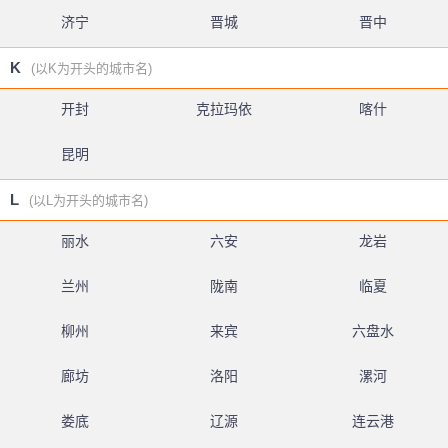
济宁
晋城
晋中
K
(以K为开头的城市名)
开封
克拉玛依
喀什
昆明
L
(以L为开头的城市名)
丽水
六安
龙岩
兰州
陇南
临夏
柳州
来宾
六盘水
廊坊
洛阳
漯河
娄底
辽源
连云港