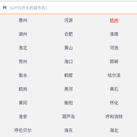
H
(以H为开头的城市名)
惠州
河源
杭州
湖州
合肥
淮南
淮北
黄山
河池
贺州
海口
邯郸
衡水
鹤壁
哈尔滨
鹤岗
黑河
黄石
黄冈
衡阳
怀化
淮安
葫芦岛
呼和浩特
呼伦贝尔
海东
海北