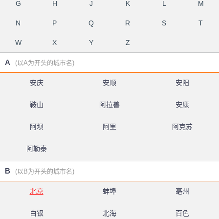
G
H
J
K
L
M
N
P
Q
R
S
T
W
X
Y
Z
A
(以A为开头的城市名)
安庆
安顺
安阳
鞍山
阿拉善
安康
阿坝
阿里
阿克苏
阿勒泰
B
(以B为开头的城市名)
北京
蚌埠
亳州
白银
北海
百色