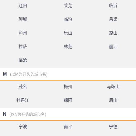
辽阳
莱芜
临沂
聊城
临汾
吕梁
泸州
乐山
凉山
拉萨
林芝
丽江
临沧
M
(以M为开头的城市名)
茂名
梅州
马鞍山
牡丹江
绵阳
眉山
N
(以N为开头的城市名)
宁波
南平
宁德