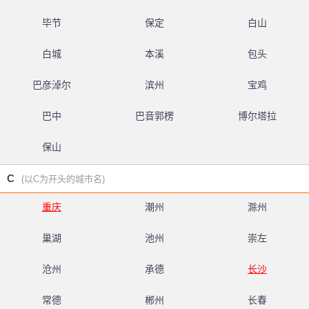
毕节
保定
白山
白城
本溪
包头
巴彦淖尔
滨州
宝鸡
巴中
巴音郭楞
博尔塔拉
保山
C
(以C为开头的城市名)
重庆
潮州
滁州
巢湖
池州
崇左
沧州
承德
长沙
常德
郴州
长春