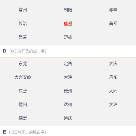
常州
朝阳
赤峰
长治
成都
昌都
昌吉
楚雄
D
(以D为开头的城市名)
东莞
定西
大庆
大兴安岭
大连
丹东
东营
德州
大同
德阳
达州
大理
德宏
迪庆
E
(以E为开头的城市名)