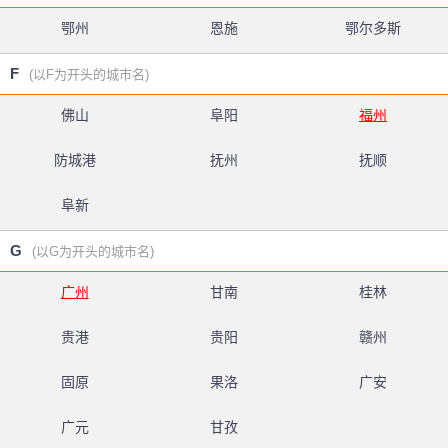
鄂州
恩施
鄂尔多斯
F
(以F为开头的城市名)
佛山
阜阳
福州
防城港
抚州
抚顺
阜新
G
(以G为开头的城市名)
广州
甘南
桂林
贵港
贵阳
赣州
固原
果洛
广安
广元
甘孜