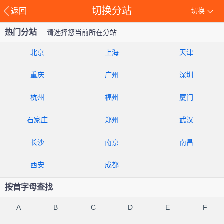
切换分站
返回
切换
热门分站
请选择您当前所在分站
北京
上海
天津
重庆
广州
深圳
杭州
福州
厦门
石家庄
郑州
武汉
长沙
南京
南昌
西安
成都
按首字母查找
A
B
C
D
E
F