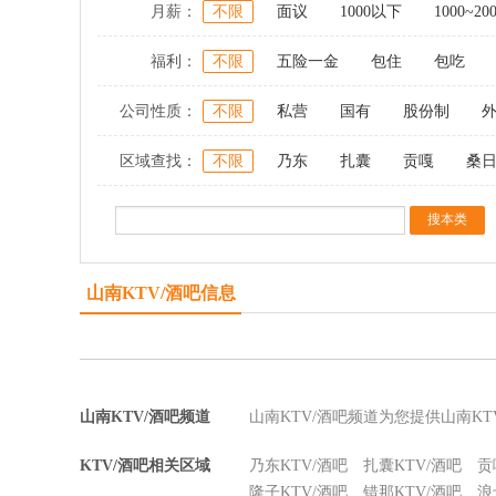
月薪：
不限
面议
1000以下
1000~20
福利：
不限
五险一金
包住
包吃
公司性质：
不限
私营
国有
股份制
区域查找：
不限
乃东
扎囊
贡嘎
桑
山南KTV/酒吧信息
山南KTV/酒吧频道
山南KTV/酒吧频道为您提供山南K
KTV/酒吧相关区域
乃东KTV/酒吧
扎囊KTV/酒吧
贡
隆子KTV/酒吧
错那KTV/酒吧
浪