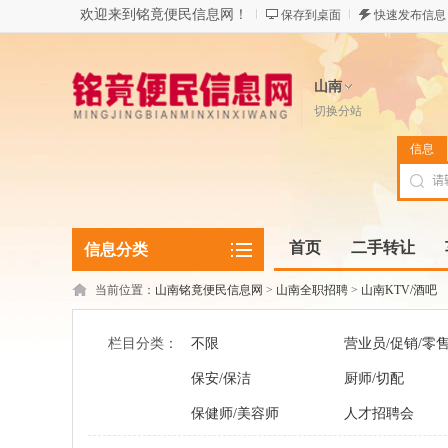
欢迎来到铭竟便民信息网！
保存到桌面
快速发布信息
山南
切换分站
信息
首页
二手转让
信息分类
当前位置：
山南铭竟便民信息网
>
山南全职招聘
>
山南KTV/酒吧
栏目分类：
不限
营业员/促销/零
保安/保洁
厨师/切配
保健师/美容师
人才招聘会