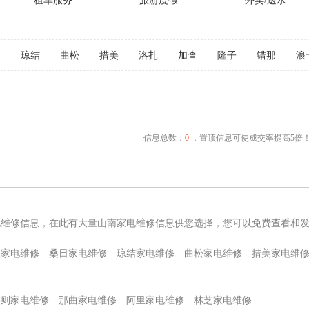
租车服务
旅游度假
外卖/送水
日
琼结
曲松
措美
洛扎
加查
隆子
错那
浪
信息总数：
0
，置顶信息可使成交率提高5倍
电维修信息，在此有大量山南家电维修信息供您选择，您可以免费查看和
嘎家电维修
桑日家电维修
琼结家电维修
曲松家电维修
措美家电维
喀则家电维修
那曲家电维修
阿里家电维修
林芝家电维修