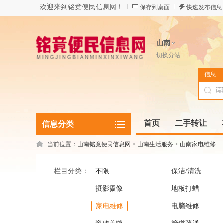
欢迎来到铭竟便民信息网！
保存到桌面
快速发布信息
山南
切换分站
信息
首页
二手转让
信息分类
当前位置：
山南铭竟便民信息网
>
山南生活服务
>
山南家电维修
栏目分类：
不限
保洁/清洗
摄影摄像
地板打蜡
家电维修
电脑维修