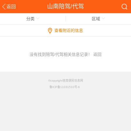
山南陪驾/代驾
返回
分类
区域
查看附近的信息
没有找到陪驾/代驾相关信息记录！
返回
©copyright铭竟便民信息网
鲁ICP备11031510号-6