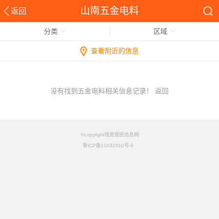
山南五金电料
返回
分类
区域
查看附近的信息
没有找到五金电料相关信息记录！
返回
©copyright铭竟便民信息网
鲁ICP备11031510号-6