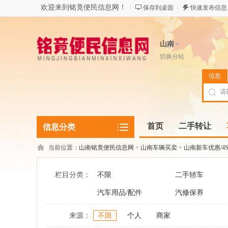
欢迎来到铭竟便民信息网！
保存到桌面
快速发布信息
山南
切换分站
信息
首页
二手转让
信息分类
当前位置：
山南铭竟便民信息网
>
山南车辆买卖
>
山南新车优惠/4
栏目分类：
不限
二手轿车
汽车用品/配件
汽修保养
来源：
不限
个人
商家