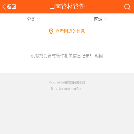
山南管材管件
返回
分类
区域
查看附近的信息
没有找到管材管件相关信息记录！
返回
©copyright铭竟便民信息网
鲁ICP备11031510号-6