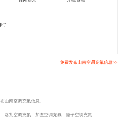
休闲娱乐
开锁/修锁
卡子
免费发布山南空调充氟信息>>
！
发布山南空调充氟信息。
氟
洛扎空调充氟
加查空调充氟
隆子空调充氟