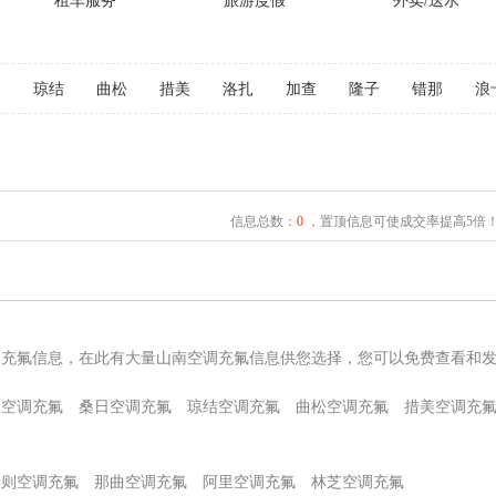
租车服务
旅游度假
外卖/送水
日
琼结
曲松
措美
洛扎
加查
隆子
错那
浪
信息总数：
0
，置顶信息可使成交率提高5倍
调充氟信息，在此有大量山南空调充氟信息供您选择，您可以免费查看和
嘎空调充氟
桑日空调充氟
琼结空调充氟
曲松空调充氟
措美空调充
喀则空调充氟
那曲空调充氟
阿里空调充氟
林芝空调充氟