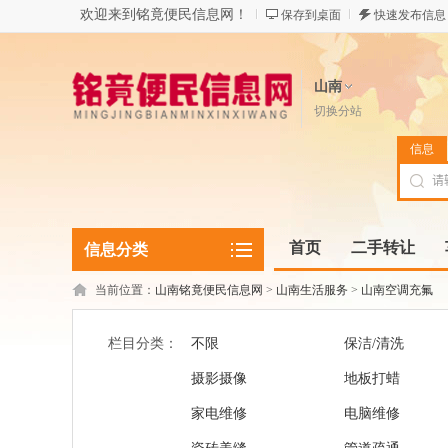
欢迎来到铭竟便民信息网！
保存到桌面
快速发布信息
山南
切换分站
信息
首页
二手转让
信息分类
当前位置：
山南铭竟便民信息网
>
山南生活服务
>
山南空调充氟
栏目分类：
不限
保洁/清洗
摄影摄像
地板打蜡
家电维修
电脑维修