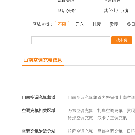
瓷砖美缝
管道疏通
酒店/宾馆
其它生活服务
区域查找：
不限
乃东
扎囊
贡嘎
桑
山南空调充氟信息
山南空调充氟频道
山南空调充氟频道为您提供山南空
空调充氟相关区域
乃东空调充氟
扎囊空调充氟
贡
错那空调充氟
浪卡子空调充氟
空调充氟附近分站
拉萨空调充氟
昌都空调充氟
日