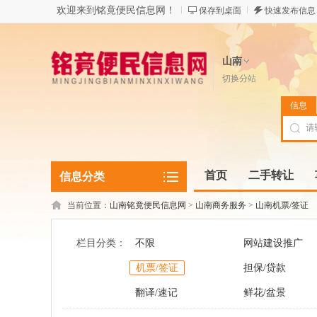
欢迎来到铭竟便民信息网！
保存到桌面
快速发布信息
山南
切换分站
信息
首页
二手转让
信息分类
当前位置：
山南铭竟便民信息网
>
山南商务服务
>
山南机票/签证
栏目分类：
不限
网站建设推广
机票/签证
担保/贷款
翻译/速记
鲜花/盆景