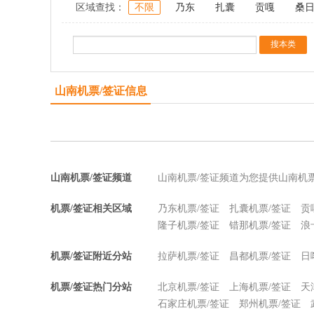
区域查找：
不限
乃东
扎囊
贡嘎
桑
山南机票/签证信息
山南机票/签证频道
山南机票/签证频道为您提供山南机
机票/签证相关区域
乃东机票/签证
扎囊机票/签证
贡
隆子机票/签证
错那机票/签证
浪
机票/签证附近分站
拉萨机票/签证
昌都机票/签证
日
机票/签证热门分站
北京机票/签证
上海机票/签证
天
石家庄机票/签证
郑州机票/签证