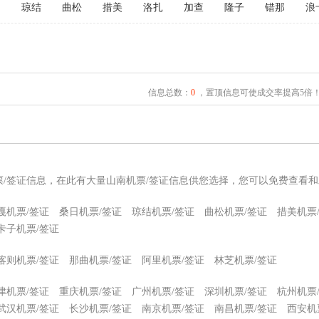
日
琼结
曲松
措美
洛扎
加查
隆子
错那
浪
信息总数：
0
，置顶信息可使成交率提高5倍
票/签证信息，在此有大量山南机票/签证信息供您选择，您可以免费查看和
嘎机票/签证
桑日机票/签证
琼结机票/签证
曲松机票/签证
措美机票
卡子机票/签证
喀则机票/签证
那曲机票/签证
阿里机票/签证
林芝机票/签证
津机票/签证
重庆机票/签证
广州机票/签证
深圳机票/签证
杭州机票
武汉机票/签证
长沙机票/签证
南京机票/签证
南昌机票/签证
西安机